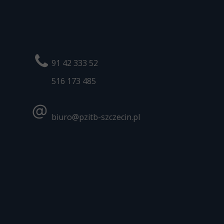
91 42 333 52
516 173
485
biuro@pzitb-szczecin.pl