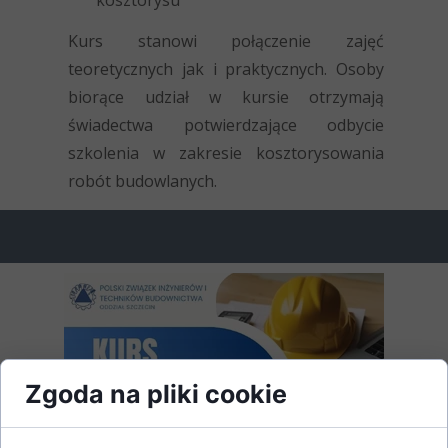
kosztorysu
Kurs stanowi połączenie zajęć
teoretycznych jak i praktycznych. Osoby
biorące udział w kursie otrzymają
świadectwa potwierdzające odbycie
szkolenia w zakresie kosztorysowania
robót budowlanych.
Zgoda na pliki cookie