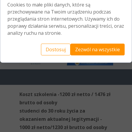
Cookies to małe pliki danych, które są
przechowywane na Twoim urządzeniu podczas
przeglądania stron internetowych. Używamy ich do
poprawy działania serwisu, personalizacji treści, oraz
analizy ruchu na stronie.
Dostosuj
Zezwól na wszystkie
Koszt szkolenia -1200 zł netto / 1476 zł
brutto od osoby
studenci do 30 roku życia za
okazaniem aktualnej legitymacji -
1000 zł netto/1230 zł brutto od osoby