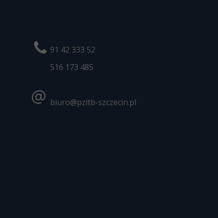
91 42 333 52
516 173
485
biuro@pzitb-szczecin.pl