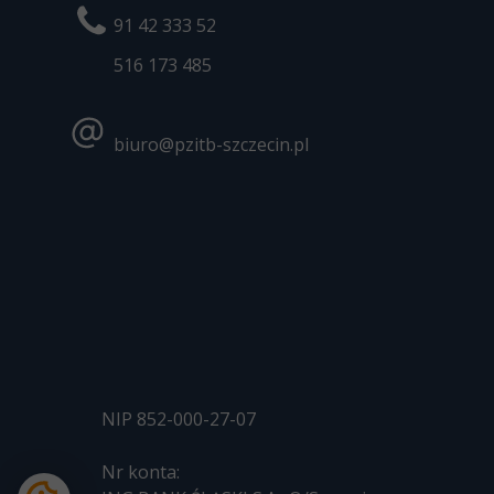
91 42 333 52
516 173
485
biuro@pzitb-szczecin.pl
NIP 852-000-27-07
Nr konta: