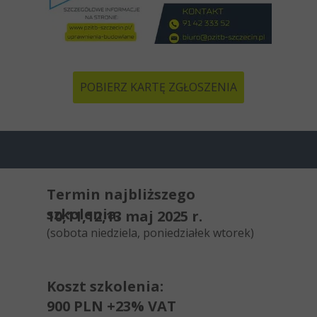
POBIERZ KARTĘ ZGŁOSZENIA
Termin najbliższego
szkolenia:
10,11,12,13 maj 2025 r.
(sobota niedziela, poniedziałek wtorek)
Koszt szkolenia:
900 PLN +23% VAT