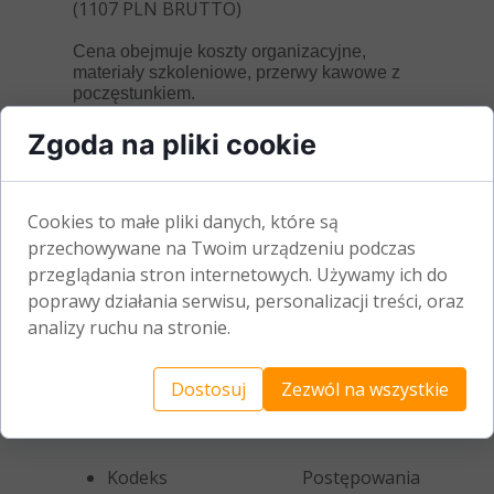
(1107 PLN BRUTTO)
Cena obejmuje koszty organizacyjne,
materiały szkoleniowe, przerwy kawowe z
poczęstunkiem.
Zgoda na pliki cookie
Miejsce szkolenia:
SIEDZIBA SZCZECIŃSKIEGO
ODDZIAŁU PZITB
Cookies to małe pliki danych, które są
Al. Wojska Polskiego 99
przechowywane na Twoim urządzeniu podczas
70-483 Szczecin
przeglądania stron internetowych. Używamy ich do
poprawy działania serwisu, personalizacji treści, oraz
analizy ruchu na stronie.
Program kursu zawiera
średnio 35 godzin wykładów i
Dostosuj
Zezwól na wszystkie
obejmuje następujące
zagadnienia:
Kodeks Postępowania