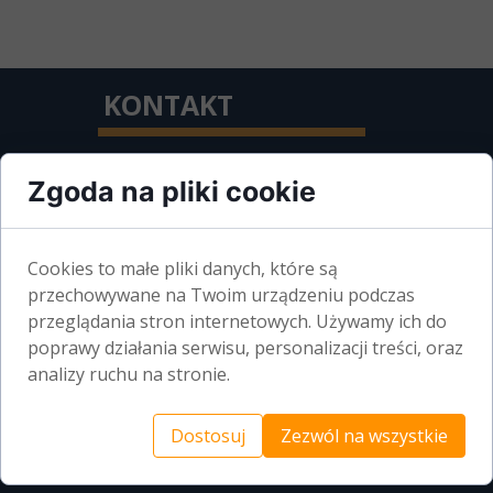
KONTAKT
Zgoda na pliki cookie
PZITB O/SZCZECIN
AL. WOJSKA POLSKIEGO 99
Cookies to małe pliki danych, które są
70-483 SZCZECIN
przechowywane na Twoim urządzeniu podczas
przeglądania stron internetowych. Używamy ich do
poprawy działania serwisu, personalizacji treści, oraz
BIURO CZYNNE:
analizy ruchu na stronie.
PONIEDZIAŁEK-PIĄTEK
Dostosuj
Zezwól na wszystkie
7.00 - 14.00