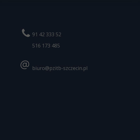
91 42 333 52
516 173
485
biuro@pzitb-szczecin.pl