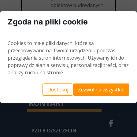
obiektów budowlanych
Zakładanie książek
Zgoda na pliki cookie
obiektów budowlanych
Opracowania
kosztorysowe i weryfikacja
Cookies to małe pliki danych, które są
kosztorysów z zakresu
przechowywane na Twoim urządzeniu podczas
budownictwa
przeglądania stron internetowych. Używamy ich do
Kosztorysy robót
poprawy działania serwisu, personalizacji treści, oraz
budowlanych
analizy ruchu na stronie.
Ekspertyzy mykologiczne
Dostosuj
Zezwól na wszystkie
KONTAKT
PZITB O/SZCZECIN