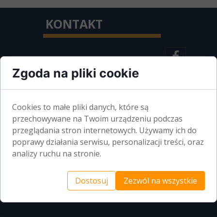
KONTAKT
PZITB O/SZCZECIN
Zgoda na pliki cookie
AL. WOJSKA POLSKIEGO 99
70-483 SZCZECIN
Cookies to małe pliki danych, które są
przechowywane na Twoim urządzeniu podczas
przeglądania stron internetowych. Używamy ich do
BIURO CZYNNE:
poprawy działania serwisu, personalizacji treści, oraz
analizy ruchu na stronie.
PONIEDZIAŁEK-PIĄTEK
7.00 - 14.00
Dostosuj
Zezwól na wszystkie