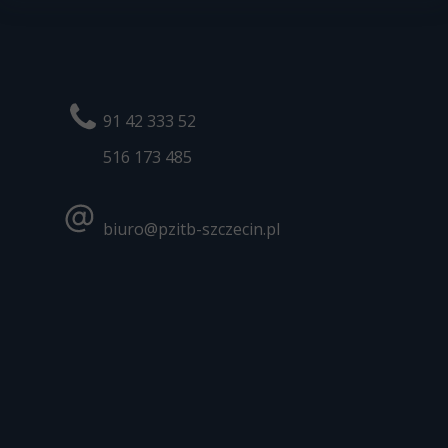
91 42 333 52
516 173
485
biuro@pzitb-szczecin.pl