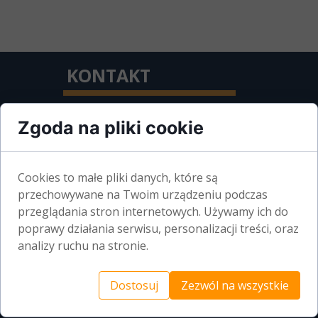
KONTAKT
Zgoda na pliki cookie
PZITB O/SZCZECIN
AL. WOJSKA POLSKIEGO 99
Cookies to małe pliki danych, które są
70-483 SZCZECIN
przechowywane na Twoim urządzeniu podczas
przeglądania stron internetowych. Używamy ich do
poprawy działania serwisu, personalizacji treści, oraz
BIURO CZYNNE:
analizy ruchu na stronie.
PONIEDZIAŁEK-PIĄTEK
Dostosuj
Zezwól na wszystkie
7.00 - 14.00