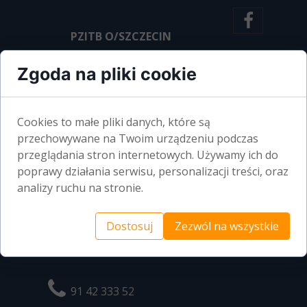
PZITB O/SZCZECIN
AL. WOJSKA POLSKIEGO 99
Zgoda na pliki cookie
70-483 SZCZECIN
Cookies to małe pliki danych, które są
BIURO CZYNNE:
przechowywane na Twoim urządzeniu podczas
przeglądania stron internetowych. Używamy ich do
PONIEDZIAŁEK-PIĄTEK
poprawy działania serwisu, personalizacji treści, oraz
7.00 - 14.00
analizy ruchu na stronie.
Dostosuj
Zezwól na wszystkie
91 42 333 52