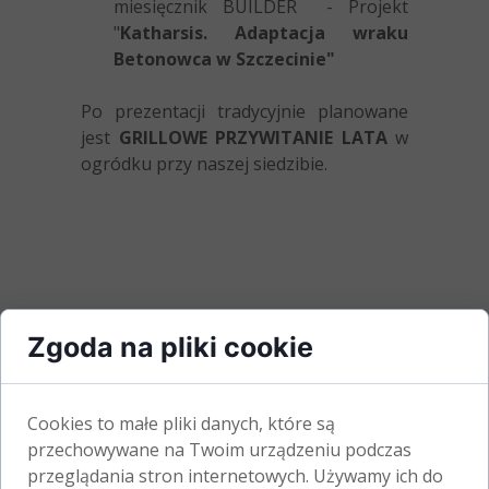
miesięcznik BUILDER - Projekt
"
Katharsis. Adaptacja wraku
Betonowca w Szczecinie"
Po prezentacji tradycyjnie planowane
jest
GRILLOWE PRZYWITANIE LATA
w
ogródku przy naszej siedzibie.
Zgoda na pliki cookie
Cookies to małe pliki danych, które są
przechowywane na Twoim urządzeniu podczas
przeglądania stron internetowych. Używamy ich do