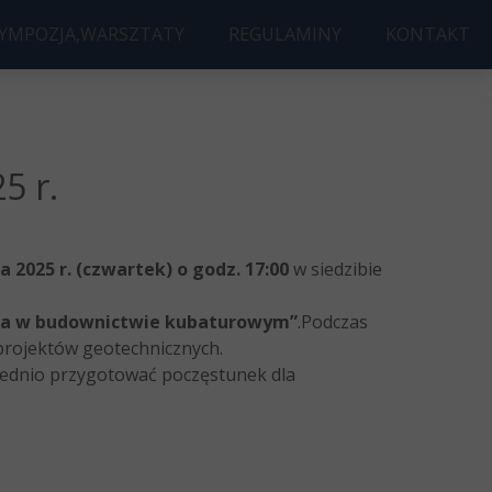
SYMPOZJA,WARSZTATY
REGULAMINY
KONTAKT
UDOWA ROKU
JA AWARIE BUDOWLANE
Ę DYPLOMOWĄ
ld 3D AccelNet Workshop
5 r.
a 2025 r. (czwartek) o godz. 17:00
w siedzibie
ia w budownictwie kubaturowym”
.Podczas
 projektów geotechnicznych.
ednio przygotować poczęstunek dla