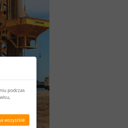
niu podczas
wisu,
a wszystkie