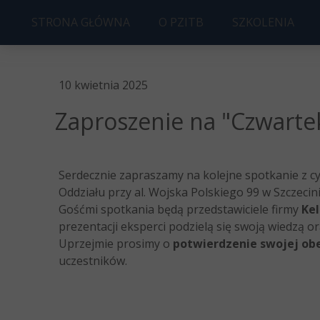
STRONA GŁÓWNA
O PZITB
SZKOLENIA
ZARZĄD PZITB O/SZCZECIN
UPRAWNIENIA
10 kwietnia 2025
HISTORIA
KOSZT
Zaproszenie na "Czwartek
STATUT
KOŁO MŁODYCH
Serdecznie zapraszamy na kolejne spotkanie z c
CZWARTKI BUDOWLANE
Oddziału przy al. Wojska Polskiego 99 w Szczecini
Gośćmi spotkania będą przedstawiciele firmy
Kel
CZŁONKOSTWO
prezentacji eksperci podzielą się swoją wiedzą 
Uprzejmie prosimy o
potwierdzenie swojej obe
uczestników.