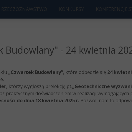
RZECZOZNAWSTWO
KONKURSY
KONFERENCJE,
 BUDOWLANE
KONKURS B
KONFERENC
ORYSOWANIE
KONKURS NA NAJLEPSZĄ PRAC
2026 Future Bui
 Budowlany" - 24 kwietnia 202
yklu
„Czwartek Budowlany”
, które odbędzie się
24 kwietni
e.
ler
, którzy wygłoszą prelekcję pt.
„Geotechniczne wyzwan
oraz praktycznym doświadczeniem w realizacji wymagających
cności do dnia 18 kwietnia 2025 r.
Pozwoli nam to odpowi