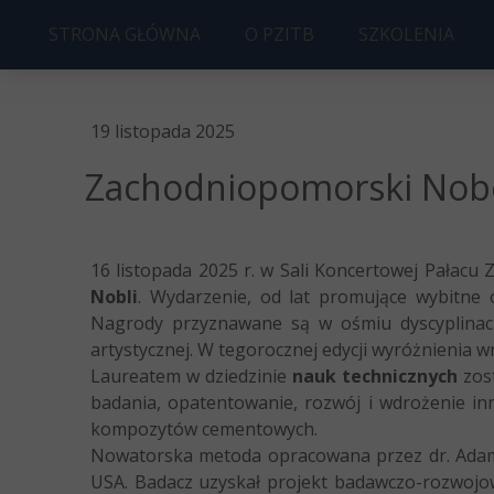
STRONA GŁÓWNA
O PZITB
SZKOLENIA
ZARZĄD PZITB O/SZCZECIN
UPRAWNIENIA
19 listopada 2025
HISTORIA
KOSZT
Zachodniopomorski Nobel 
STATUT
KOŁO MŁODYCH
16 listopada 2025 r. w Sali Koncertowej Pałacu
CZWARTKI BUDOWLANE
Nobli
. Wydarzenie, od lat promujące wybitne o
Nagrody przyznawane są w ośmiu dyscyplinach
CZŁONKOSTWO
artystycznej. W tegorocznej edycji wyróżnienia 
Laureatem w dziedzinie
nauk technicznych
zos
badania, opatentowanie, rozwój i wdrożenie in
kompozytów cementowych.
Nowatorska metoda opracowana przez dr. Adama
USA. Badacz uzyskał projekt badawczo-rozwojow