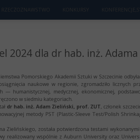
RZECZOZNAWSTWO
KONKURSY
KONFERENCJE,
 BUDOWLANE
KONKURS B
KONFERENC
ORYSOWANIE
KONKURS NA NAJLEPSZĄ PRAC
2026 Future Bui
2024 dla dr hab. inż. Adama Z
 Ziemstwa Pomorskiego Akademii Sztuki w Szczecinie odbyła
siągnięcia naukowe w regionie, zgromadziło licznych prze
 — humanistycznej, medycznej, ekonomicznej, podstawowe
wręczono w siedmiu kategoriach.
tał
dr hab. inż. Adam Zieliński, prof. ZUT
, członek szcze
nowacyjnej metody PST (Plastic-Sleeve Test/Polish Shrin
 Zielińskiego, została potwierdzona testami wykonanym
y realizowany wspólnie z Auburn University oraz Universi