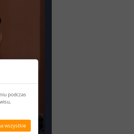
niu podczas
wisu,
a wszystkie