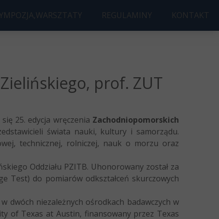
SYMPOZJA,WARSZTATY
REGULAMINY
KONTAKT
UDOWA ROKU
JA AWARIE BUDOWLANE
Ę DYPLOMOWĄ
ld 3D AccelNet Workshop
ielińskiego, prof. ZUT
 się 25. edycja wręczenia
Zachodniopomorskich
dstawicieli świata nauki, kultury i samorządu.
j, technicznej, rolniczej, nauk o morzu oraz
cińskiego Oddziału PZITB. Uhonorowany został za
kage Test) do pomiarów odkształceń skurczowych
i w dwóch niezależnych ośrodkach badawczych w
ty of Texas at Austin, finansowany przez Texas