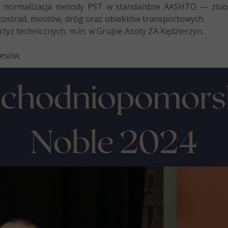
st normalizacja metody PST w standardzie AASHTO — zb
utostrad, mostów, dróg oraz obiektów transportowych.
yz technicznych, m.in. w Grupie Azoty ZA Kędzierzyn.
cesów.