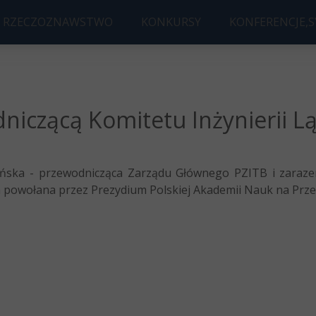
RZECZOZNAWSTWO
KONKURSY
KONFERENCJE,
 BUDOWLANE
KONKURS B
KONFERENC
ORYSOWANIE
KONKURS NA NAJLEPSZĄ PRAC
2026 Future Bui
niczącą Komitetu Inżynierii 
ńska - przewodnicząca Zarządu Głównego PZITB i zaraz
ła powołana przez Prezydium Polskiej Akademii Nauk na Prze