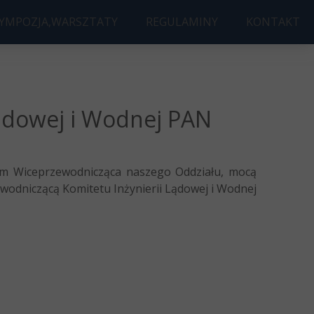
SYMPOZJA,WARSZTATY
REGULAMINY
KONTAKT
UDOWA ROKU
JA AWARIE BUDOWLANE
Ę DYPLOMOWĄ
ld 3D AccelNet Workshop
Lądowej i Wodnej PAN
em Wiceprzewodnicząca naszego Oddziału, mocą
wodniczącą Komitetu Inżynierii Lądowej i Wodnej