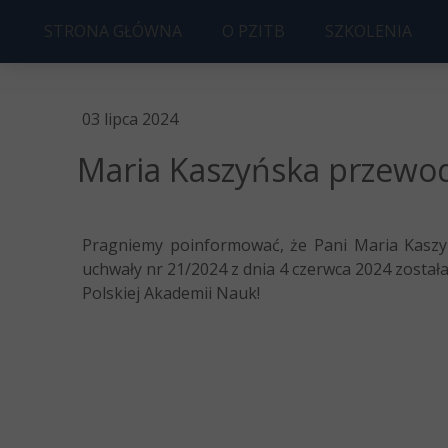
STRONA GŁÓWNA
O PZITB
SZKOLENIA
ZARZĄD PZITB O/SZCZECIN
UPRAWNIENIA
03 lipca 2024
HISTORIA
KOSZT
Maria Kaszyńska przewod
STATUT
KOŁO MŁODYCH
Pragniemy poinformować, że Pani Maria Kaszy
CZWARTKI BUDOWLANE
uchwały nr 21/2024 z dnia 4 czerwca 2024 zosta
Polskiej Akademii Nauk!
CZŁONKOSTWO