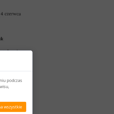
niu podczas
wisu,
a wszystkie