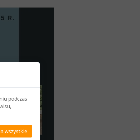
niu podczas
wisu,
a wszystkie