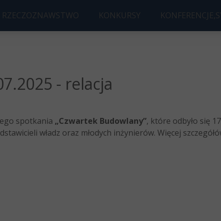
RZECZOZNAWSTWO
KONKURSY
KONFERENCJE,
 BUDOWLANE
KONKURS B
KONFERENC
ORYSOWANIE
KONKURS NA NAJLEPSZĄ PRAC
2026 Future Bui
.2025 - relacja
niego spotkania
„Czwartek Budowlany”
, które odbyło się 1
stawicieli władz oraz młodych inżynierów. Więcej szczegó