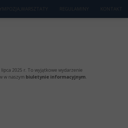
SYMPOZJA,WARSZTATY
REGULAMINY
KONTAKT
UDOWA ROKU
JA AWARIE BUDOWLANE
Ę DYPLOMOWĄ
ld 3D AccelNet Workshop
7 lipca 2025 r. To wyjątkowe wydarzenie
łów w naszym
biuletynie informacyjnym
.