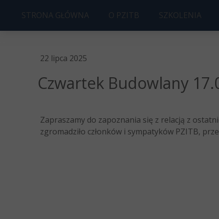
STRONA GŁÓWNA
O PZITB
SZKOLENIA
ZARZĄD PZITB O/SZCZECIN
UPRAWNIENIA
22 lipca 2025
HISTORIA
KOSZT
Czwartek Budowlany 17.07
STATUT
KOŁO MŁODYCH
Zapraszamy do zapoznania się z relacją z ostat
CZWARTKI BUDOWLANE
zgromadziło członków i sympatyków PZITB, przed
CZŁONKOSTWO