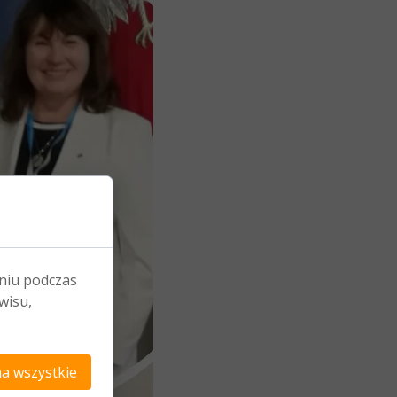
niu podczas
wisu,
a wszystkie