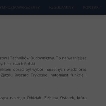
SYMPOZJA,WARSZTATY
REGULAMINY
KONTAKT
UDOWA ROKU
JA AWARIE BUDOWLANE
Ę DYPLOMOWĄ
ld 3D AccelNet Workshop
ierów i Techników Budownictwa. To najważniejsze
ych miastach Polski.
unktem obrad był wybór naczelnych władz oraz
 Zjazdu Ryszard Trykosko, natomiast funkcję I
ząca naszego Oddziału Elżbieta Ostatek, która