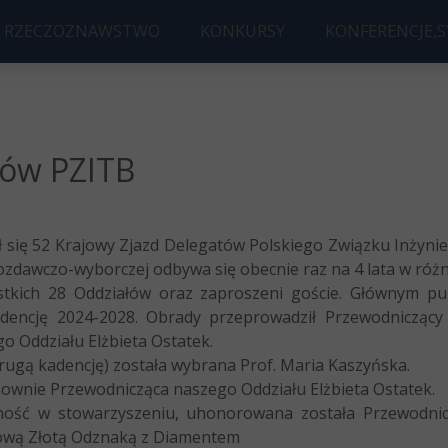
RZECZOZNAWSTWO
KONKURSY
KONFERENCJE,
 BUDOWLANE
KONKURS B
KONFERENC
ORYSOWANIE
KONKURS NA NAJLEPSZĄ PRAC
2026 Future Bui
tów PZITB
ył się 52 Krajowy Zjazd Delegatów Polskiego Związku Inżyn
zdawczo-wyborczej odbywa się obecnie raz na 4 lata w różn
ystkich 28 Oddziałów oraz zaproszeni goście. Głównym p
dencję 2024-2028. Obrady przeprowadził Przewodniczący
o Oddziału Elżbieta Ostatek.
rugą kadencję) została wybrana Prof. Maria Kaszyńska.
wnie Przewodnicząca naszego Oddziału Elżbieta Ostatek.
ność w stowarzyszeniu, uhonorowana została Przewodnic
ową Złotą Odznaką z Diamentem