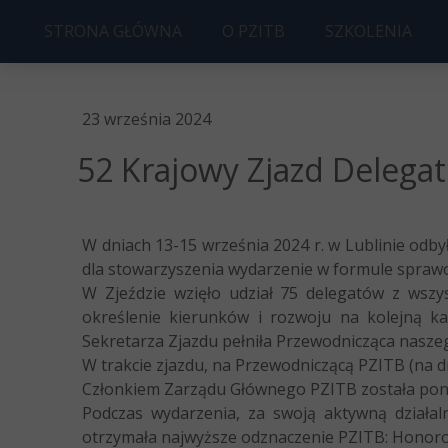
STRONA GŁÓWNA
O PZITB
SZKOLENIA
ZARZĄD PZITB O/SZCZECIN
UPRAWNIENIA
23 września 2024
HISTORIA
KOSZT
52 Krajowy Zjazd Delega
STATUT
KOŁO MŁODYCH
W dniach 13-15 września 2024 r. w Lublinie odb
CZWARTKI BUDOWLANE
dla stowarzyszenia wydarzenie w formule sprawo
W Zjeździe wzięło udział 75 delegatów z wsz
CZŁONKOSTWO
określenie kierunków i rozwoju na kolejną ka
Sekretarza Zjazdu pełniła Przewodnicząca naszeg
W trakcie zjazdu, na Przewodniczącą PZITB (na d
Członkiem Zarządu Głównego PZITB została pono
Podczas wydarzenia, za swoją aktywną działal
otrzymała najwyższe odznaczenie PZITB: Honor